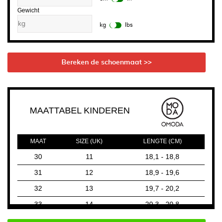
Gewicht
kg
lbs
Bereken de schoenmaat >>
MAATTABEL KINDEREN
MAAT
SIZE (UK)
LENGTE (CM)
30
11
18,1 - 18,8
31
12
18,9 - 19,6
32
13
19,7 - 20,2
33
14
20,3 - 20,8
34
1.5